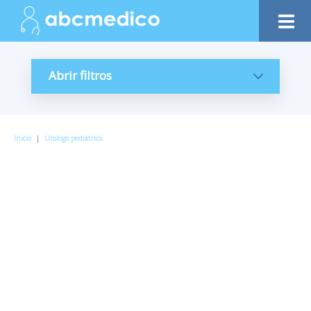
Abrir filtros
Inicio
|
Urologo pediátrico