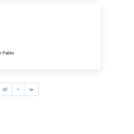
n Pablo
40
>
≫