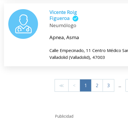
Vicente Roig
Figueroa
Neumólogo
Apnea, Asma
Calle Empecinado, 11 Centro Médico Sa
Valladolid (Valladolid), 47003
≪
<
1
2
3
...
Publicidad