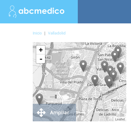
Inicio
|
Valladolid
+
-
Ampliar
Leaflet