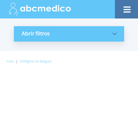
Abrir filtros
Inicio
|
Vallfogona de Balaguer