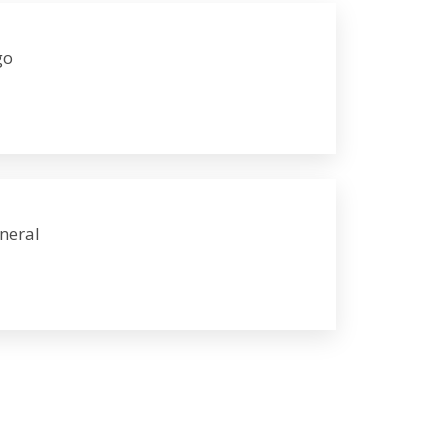
go
neral