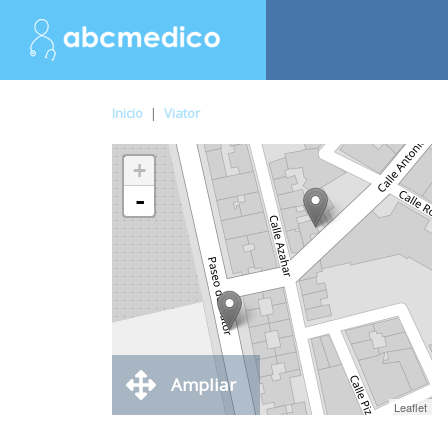
Inicio
|
Viator
+
-
Ampliar
Leaflet