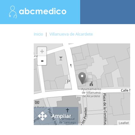
Inicio
|
Villanueva de Alcardete
+
-
Ampliar
Leaflet