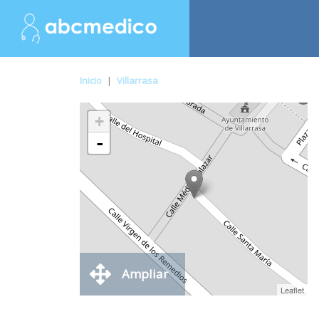
Inicio
|
Villarrasa
+
-
Ampliar
Leaflet