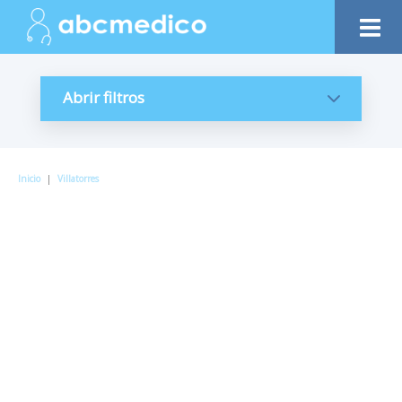
Abrir filtros
Inicio
|
Villatorres