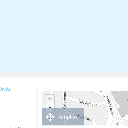
IONAL
+
-
Ampliar