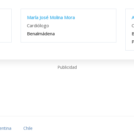
María José Molina Mora
A
Cardiólogo
C
Benalmádena
B
Publicidad
entina
Chile