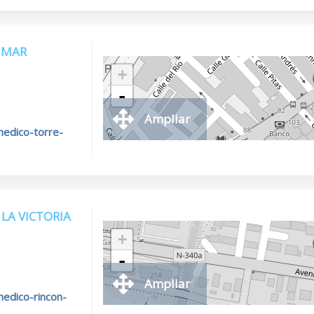
 MAR
+
-
Ampliar
medico-torre-
LA VICTORIA
+
-
Ampliar
medico-rincon-