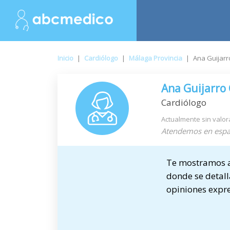
Inicio
|
Cardiólogo
|
Málaga Provincia
|
Ana Guijarr
Ana Guijarro
Cardiólogo
Actualmente sin valor
Atendemos en espa
Te mostramos a 
donde se detalla
opiniones expre