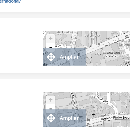
ernacional/
+
-
Ampliar
+
-
Ampliar