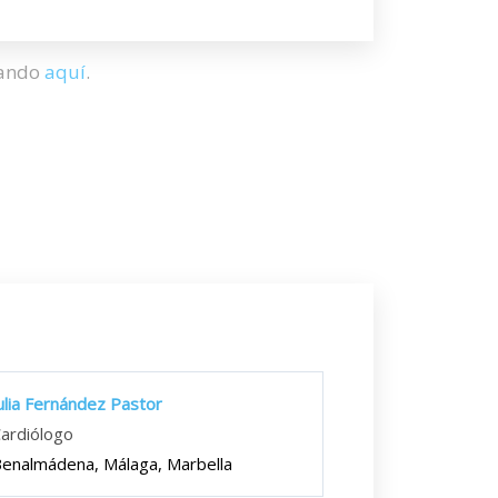
hando
aquí
.
ulia Fernández Pastor
ardiólogo
enalmádena, Málaga, Marbella