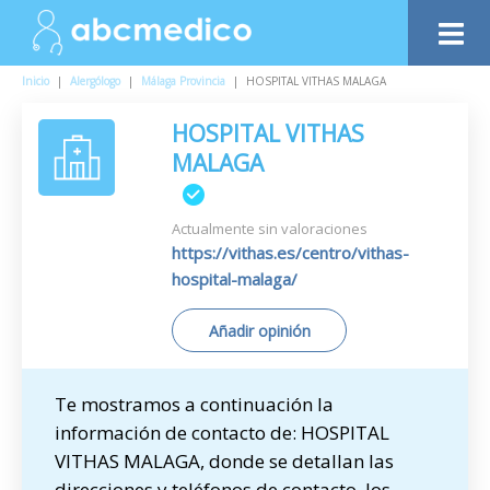
Inicio
|
Alergólogo
|
Málaga Provincia
|
HOSPITAL VITHAS MALAGA
HOSPITAL VITHAS
MALAGA
Actualmente sin valoraciones
https://vithas.es/centro/vithas-
hospital-malaga/
Añadir opinión
Te mostramos a continuación la
información de contacto de: HOSPITAL
VITHAS MALAGA, donde se detallan las
direcciones y teléfonos de contacto, los