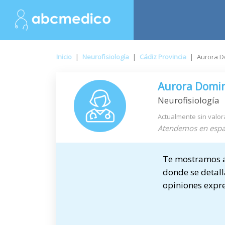
Inicio
|
Neurofisiología
|
Cádiz Provincia
|
Aurora D
Aurora Domi
Neurofisiología
Actualmente sin valor
Atendemos en espa
Te mostramos a
donde se detalla
opiniones expre