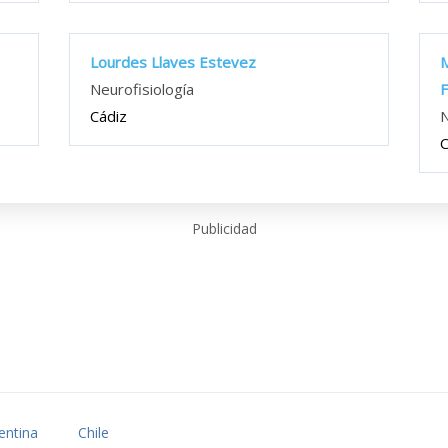
Lourdes Llaves Estevez
M
Neurofisiología
Cádiz
N
C
Publicidad
entina
Chile