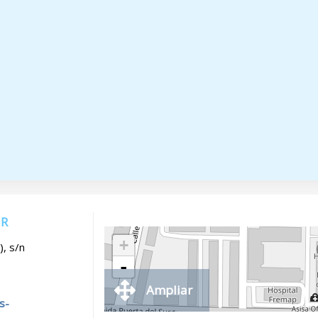
UR
+
), s/n
-
Ampliar
s-