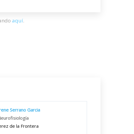
hando
aquí
.
rene Serrano Garcia
eurofisiología
erez de la Frontera