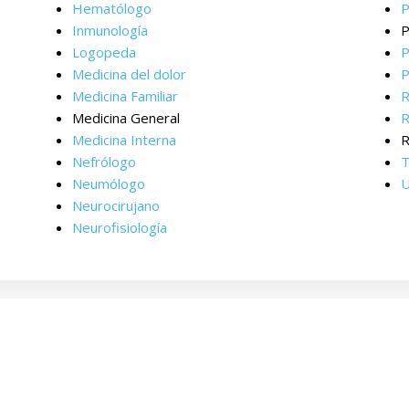
Hematólogo
P
Inmunología
P
Logopeda
P
Medicina del dolor
P
Medicina Familiar
R
Medicina General
R
Medicina Interna
R
Nefrólogo
T
Neumólogo
U
Neurocirujano
Neurofisiología