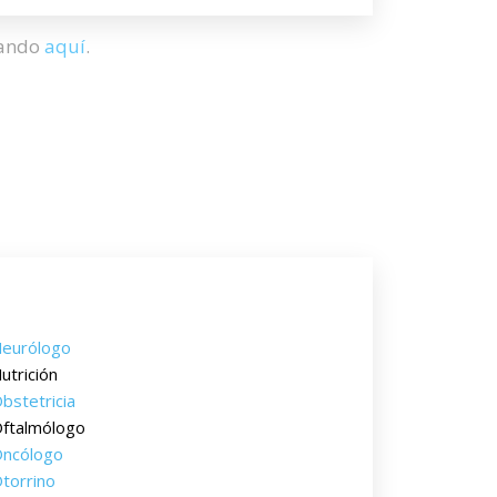
hando
aquí
.
eurólogo
utrición
bstetricia
ftalmólogo
ncólogo
torrino