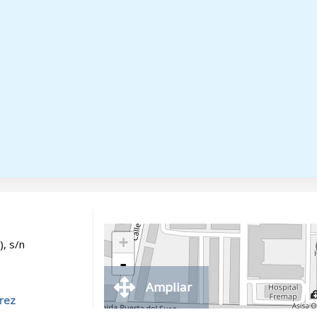
+
), s/n
-
Ampliar
erez