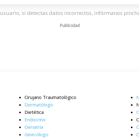
usuario, si detectas datos incorrectos, infórmanos pinc
Publicidad
Cirujano Traumatológico
N
Dermatólogo
N
Dietética
O
Endocrino
O
Geriatría
O
Ginecólogo
O