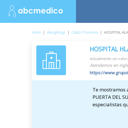
Inicio
|
Alergólogo
|
Cádiz Provincia
|
HOSPITAL HLA
HOSPITAL HL
Actualmente sin valor
Atendemos en Inglé
https://www.grupoh
Te mostramos a
PUERTA DEL SUR,
especialistas q