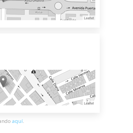
Leaflet
Leaflet
hando
aquí
.