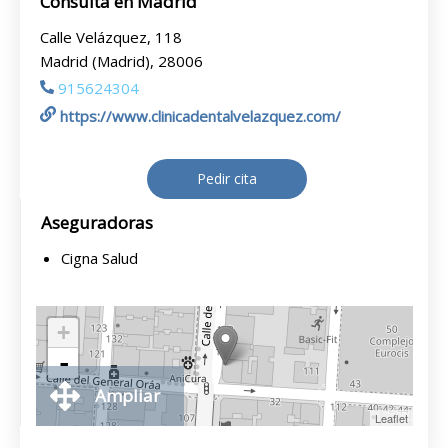
Consulta en Madrid
Calle Velázquez, 118
Madrid (Madrid), 28006
915624304
https://www.clinicadentalvelazquez.com/
Pedir cita
Aseguradoras
Cigna Salud
+
-
Ampliar
Leaflet