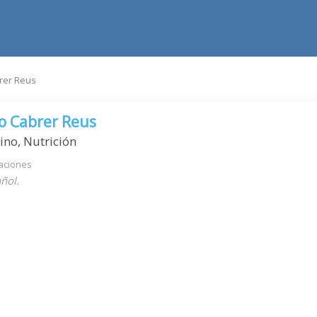
rer Reus
co Cabrer Reus
ino, Nutrición
aciones
ñol.