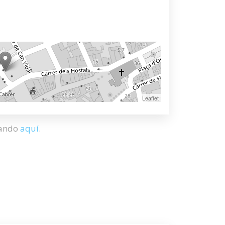
Leaflet
hando
aquí
.