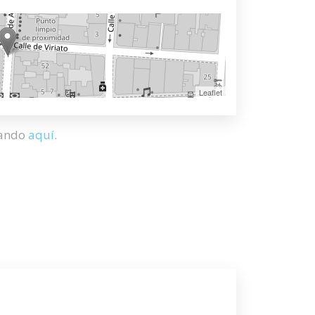
Leaflet
hando
aquí
.