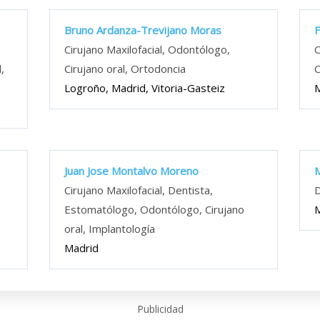
Bruno Ardanza-Trevijano Moras
F
Cirujano Maxilofacial, Odontólogo,
C
,
Cirujano oral, Ortodoncia
C
Logroño, Madrid, Vitoria-Gasteiz
M
Juan Jose Montalvo Moreno
Cirujano Maxilofacial, Dentista,
D
Estomatólogo, Odontólogo, Cirujano
M
oral, Implantología
Madrid
Publicidad