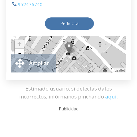
952476740
Pedir cita
+
-
Ampliar
Leaflet
Estimado usuario, si detectas datos
incorrectos, infórmanos pinchando
aquí
.
Publicidad