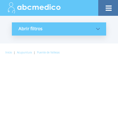
Abrir filtros
Inicio
|
Acupuntura
|
Puente de Vallecas