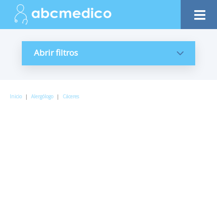
Abrir filtros
Inicio
|
Alergólogo
|
Cáceres