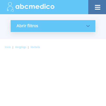
Abrir filtros
Inicio
|
Alergólogo
|
Marbella