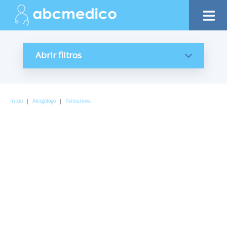
Abrir filtros
Inicio
|
Alergólogo
|
Palmanova