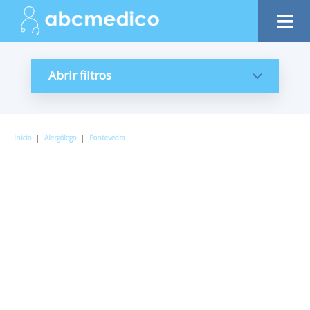
Abrir filtros
Inicio
|
Alergólogo
|
Pontevedra