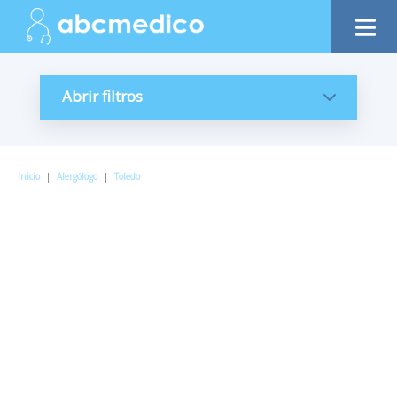
Abrir filtros
Inicio
|
Alergólogo
|
Toledo