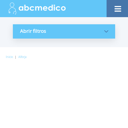
Abrir filtros
Inicio
|
Alforja