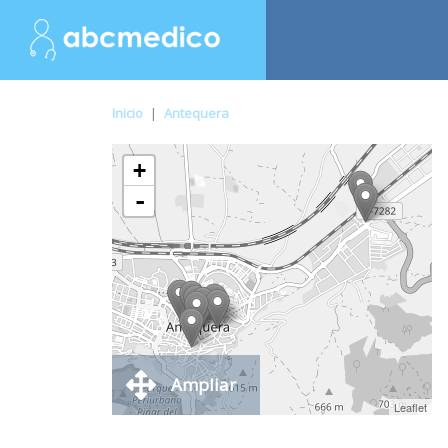
Inicio
|
Antequera
+
-
Ampliar
Leaflet