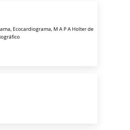
rama, Ecocardiograma, M A P A Holter de
iográfico