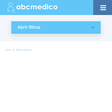
Abrir filtros
Inicio
|
Benalmádena