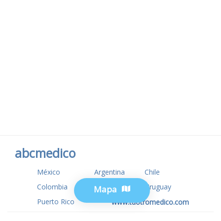
abcmedico
México
Argentina
Chile
Colombia
USA
Uruguay
Mapa
Puerto Rico
www.tuotromedico.com