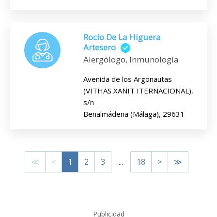
Rocío De La Higuera
Artesero
Alergólogo, Inmunología
Avenida de los Argonautas
(VITHAS XANIT ITERNACIONAL),
s/n
Benalmádena (Málaga), 29631
≪
<
1
2
3
...
18
>
≫
Publicidad