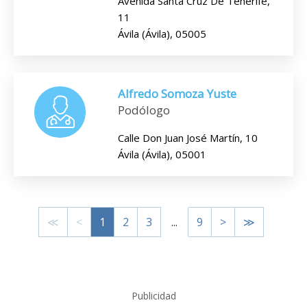
Avenida Santa Cruz De Tenerife,
11
Ávila (Ávila), 05005
Alfredo Somoza Yuste
Podólogo
Calle Don Juan José Martín, 10
Ávila (Ávila), 05001
≪
<
1
2
3
...
9
>
≫
Publicidad