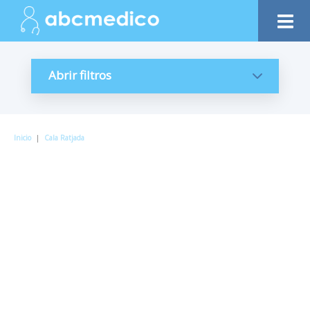
Abrir filtros
Inicio
|
Cala Ratjada