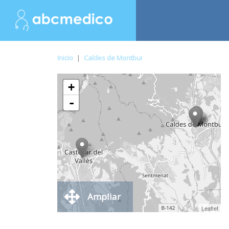
Inicio
|
Caldes de Montbui
+
-
Ampliar
Leaflet