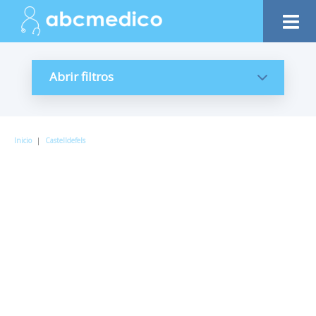
Abrir filtros
Inicio
|
Castelldefels