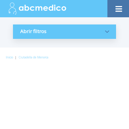
Abrir filtros
Inicio
|
Ciutadella de Menorca