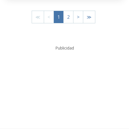
≪
<
1
2
>
≫
Publicidad