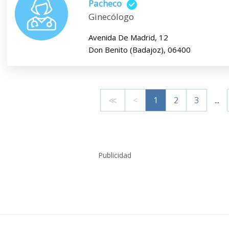
Pacheco
Ginecólogo
Avenida De Madrid, 12
Don Benito (Badajoz), 06400
≪
<
1
2
3
...
Publicidad