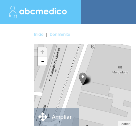
Inicio
|
Don Benito
+
-
Ampliar
Leaflet