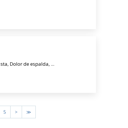
ista, Dolor de espalda, ...
5
>
≫