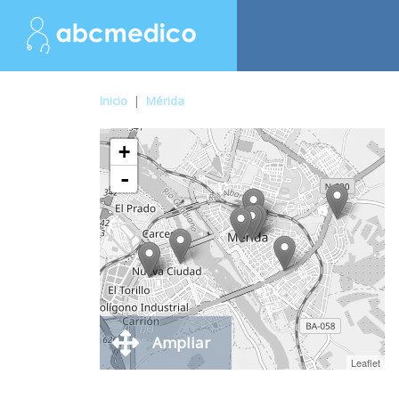
Inicio
|
Mérida
+
-
Ampliar
Leaflet