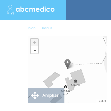
Inicio
|
Dosrius
+
-
Ampliar
Leaflet