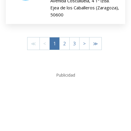
Avenida Cosculluela, 4 1º izda.
Ejea de los Caballeros (Zaragoza),
50600
≪
<
1
2
3
>
≫
Publicidad