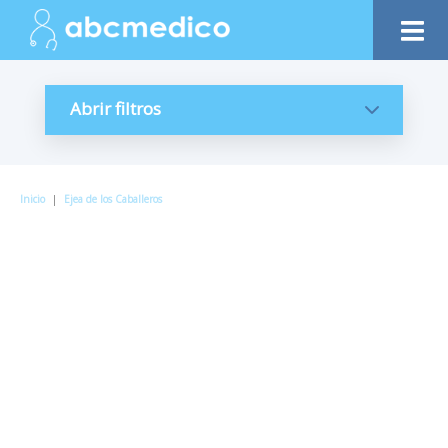
Abrir filtros
Inicio
|
Ejea de los Caballeros