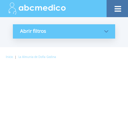
Abrir filtros
Inicio
|
La Almunia de Doña Godina