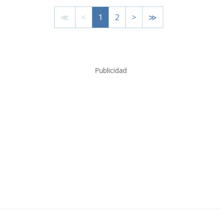
≪
<
1
2
>
≫
Publicidad