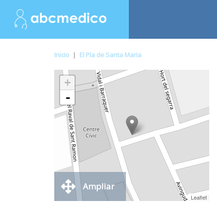
Inicio
|
El Pla de Santa Maria
+
-
Ampliar
Leaflet