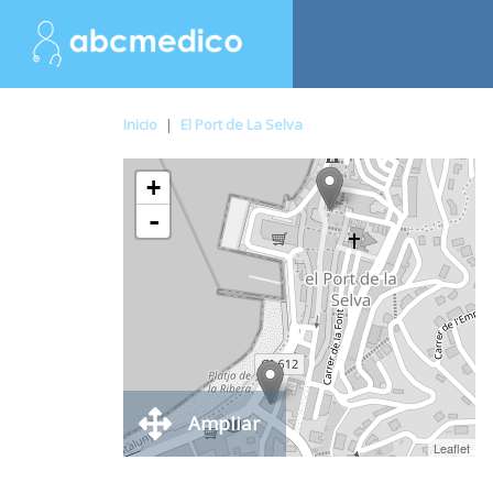
Inicio
|
El Port de La Selva
+
-
Ampliar
Leaflet