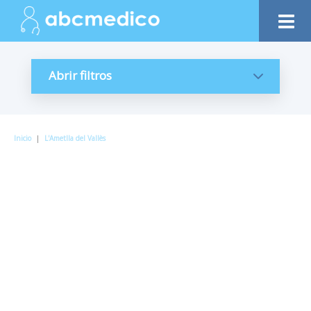
Abrir filtros
Inicio
|
L'Ametlla del Vallès