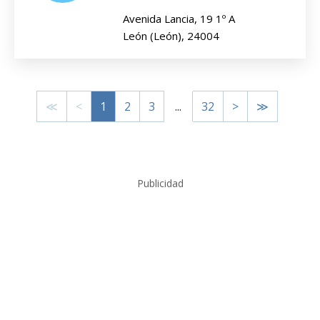
Avenida Lancia, 19 1º A
León (León), 24004
≪
<
1
2
3
...
32
>
≫
Publicidad