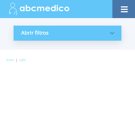
Abrir filtros
Inicio
|
León