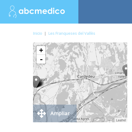
Inicio
|
Les Franqueses del Vallès
+
-
Ampliar
Leaflet