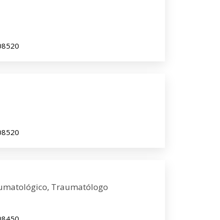
 08520
 08520
aumatológico, Traumatólogo
 08450