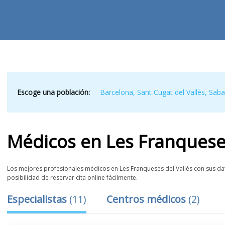
Escoge una población:
Barcelona
,
Sant Cugat del Vallès
,
Saba
Médicos
en
Les Franqueses
Los mejores profesionales médicos en Les Franqueses del Vallès con sus dat
posibilidad de reservar cita online fácilmente.
Especialistas
(
11
)
Centros médicos
(
2
)