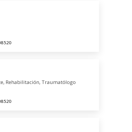
 08520
te, Rehabilitación, Traumatólogo
 08520