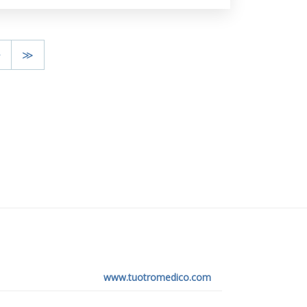
>
≫
www.tuotromedico.com