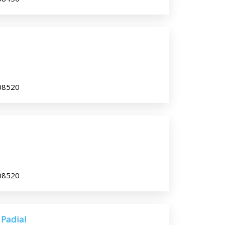
 08520
 08520
 Padial