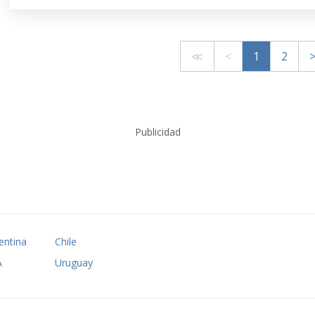
≪
<
1
2
Publicidad
entina
Chile
A
Uruguay