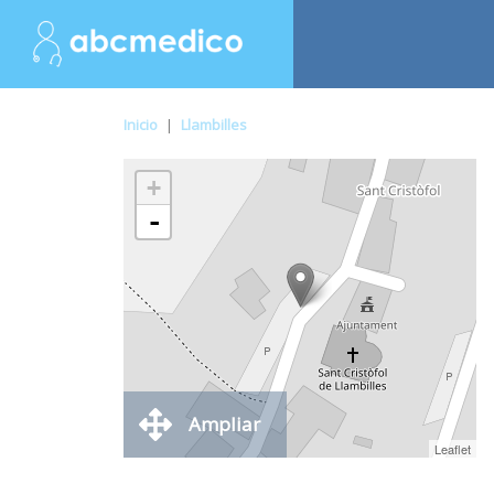
Inicio
|
Llambilles
+
-
Ampliar
Leaflet