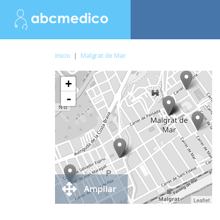
Inicio
|
Malgrat de Mar
+
-
Ampliar
Leaflet