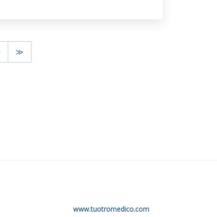
>
≫
www.tuotromedico.com