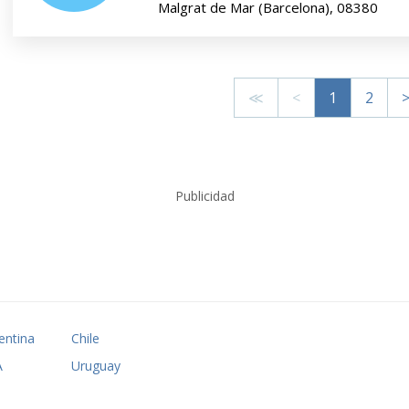
Malgrat de Mar (Barcelona), 08380
≪
<
1
2
Publicidad
entina
Chile
A
Uruguay