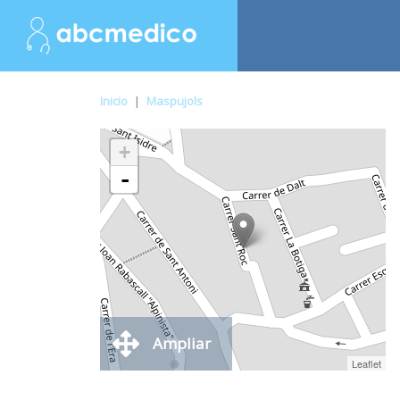
Inicio
|
Maspujols
+
-
Ampliar
Leaflet