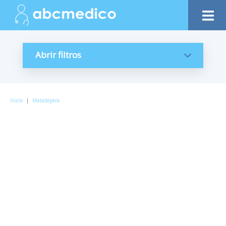
Abrir filtros
Inicio
|
Matadepera