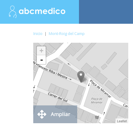
Inicio
|
Mont-Roig del Camp
+
-
Ampliar
Leaflet