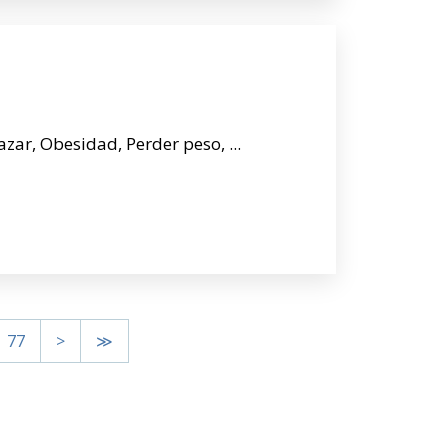
zar, Obesidad, Perder peso, ...
77
>
≫