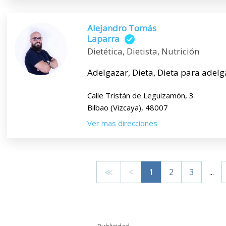
Alejandro Tomás
Laparra
Dietética, Dietista, Nutrición
Adelgazar, Dieta, Dieta para adelga
Calle Tristán de Leguizamón, 3
Bilbao (Vizcaya), 48007
Ver mas direcciones
≪
<
1
2
3
...