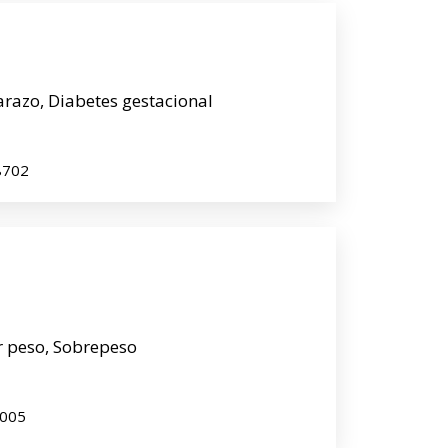
arazo, Diabetes gestacional
8702
r peso, Sobrepeso
0005