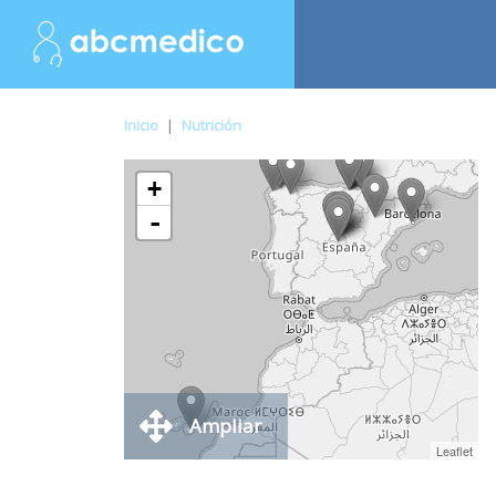
Inicio
|
Nutrición
+
-
Ampliar
Leaflet