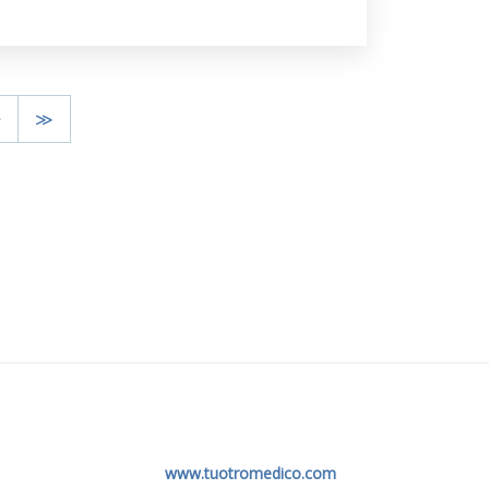
>
≫
www.tuotromedico.com