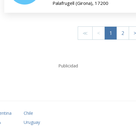
Palafrugell (Girona), 17200
≪
<
1
2
Publicidad
entina
Chile
A
Uruguay