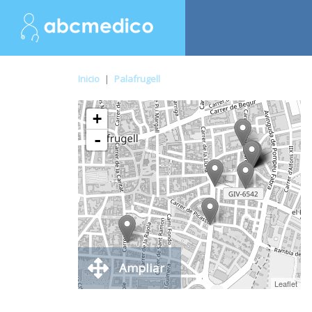
Inicio
|
Palafrugell
+
-
Ampliar
Leaflet