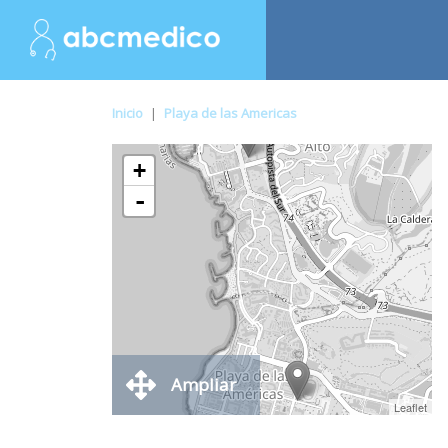
Inicio
|
Playa de las Americas
+
-
Ampliar
Leaflet