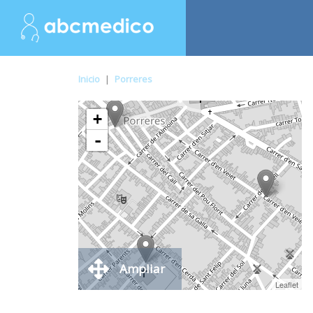
Inicio
|
Porreres
+
-
Ampliar
Leaflet