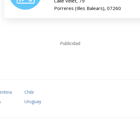
Calle Veiet, 79
Porreres (Illes Balears), 07260
Publicidad
entina
Chile
A
Uruguay